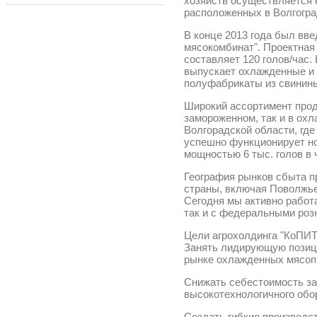
хозяйств осуществляется 
расположенных в Волгогра
В конце 2013 года был вв
мясокомбинат". Проектная
составляет 120 голов/час.
выпускает охлажденные и 
полуфабрикаты из свинин
Широкий ассортимент прод
замороженном, так и в ох
Волгорадской области, где
успешно функционирует но
мощностью 6 тыс. голов в 
География рынков сбыта п
страны, включая Поволжье
Сегодня мы активно работ
так и с федеральными роз
Цели агрохолдинга "КоПИТ
Занять лидирующую позици
рынке охлажденных мясоп
Снижать себестоимость за
высокотехнологичного обо
Создать гибкие производс