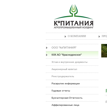
О КОМПАНИИ
ПРО
ООО "КоПИТАНИЯ"
КХК АО "Краснодонское"
Устав и внутренние документы
Акционерный капитал
Реестродержатель
Раскрытие информации
Годовые отчеты
Бухгалтерская Отчетность
Аффилированные лица