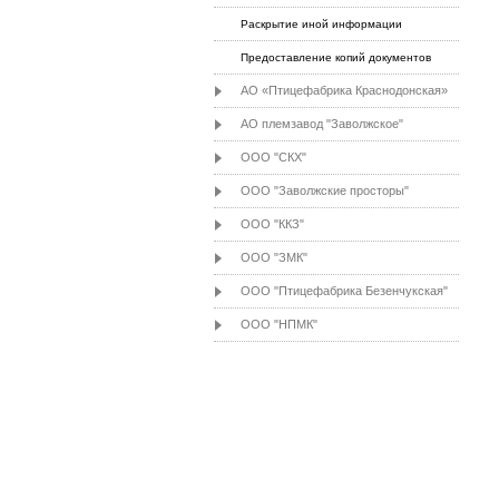
Раскрытие иной информации
Предоставление копий документов
АО «Птицефабрика Краснодонская»
АО племзавод "Заволжское"
ООО "СКХ"
ООО "Заволжские просторы"
ООО "ККЗ"
ООО "ЗМК"
ООО "Птицефабрика Безенчукская"
ООО "НПМК"