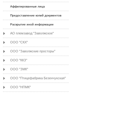
Аффилированные лица
Предоставление копий документов
Раскрытие иной информации
АО племзавод "Заволжское"
ООО "СКХ"
ООО "Заволжские просторы"
ООО "ККЗ"
ООО "ЗМК"
ООО "Птицефабрика Безенчукская"
ООО "НПМК"