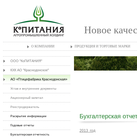
Новое качес
О КОМПАНИИ
ПРОДУКЦИЯ И ТОРГОВЫЕ МАРКИ
ООО "КоПИТАНИЯ"
КХК АО "Краснодонское"
АО «Птицефабрика Краснодонская»
Устав и внутренние документы
Акционерный капитал
Реестродержатель
Бухгалтерская отче
Раскрытие информации
Годовые отчеты
2013 год
Бухгалтерская отчетность