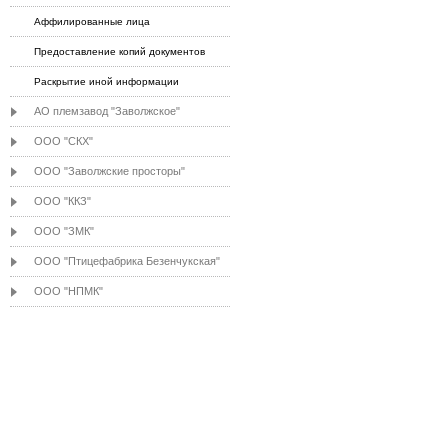
Аффилированные лица
Предоставление копий документов
Раскрытие иной информации
АО племзавод "Заволжское"
ООО "СКХ"
ООО "Заволжские просторы"
ООО "ККЗ"
ООО "ЗМК"
ООО "Птицефабрика Безенчукская"
ООО "НПМК"