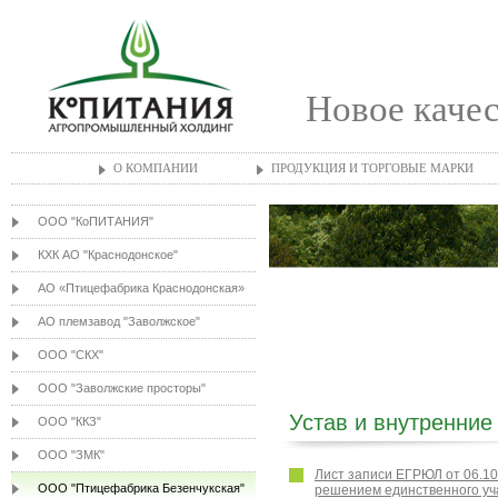
Новое качес
О КОМПАНИИ
ПРОДУКЦИЯ И ТОРГОВЫЕ МАРКИ
ООО "КоПИТАНИЯ"
КХК АО "Краснодонское"
АО «Птицефабрика Краснодонская»
АО племзавод "Заволжское"
ООО "СКХ"
ООО "Заволжские просторы"
Устав и внутренние
ООО "ККЗ"
ООО "ЗМК"
Лист записи ЕГРЮЛ от 06.10
ООО "Птицефабрика Безенчукская"
решением единственного уч